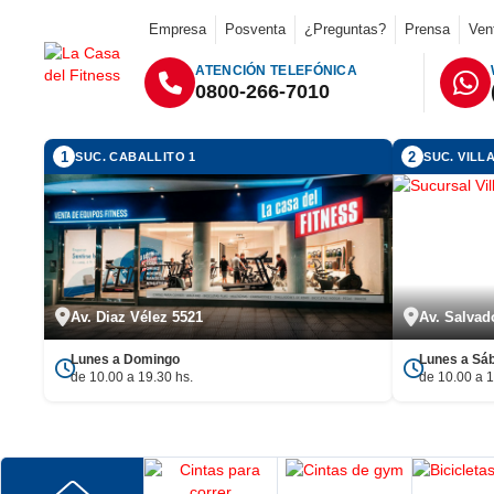
Empresa
Posventa
¿Preguntas?
Prensa
Ven
ATENCIÓN TELEFÓNICA
0800-266-7010
1
2
SUC. CABALLITO 1
SUC. VIL
Av. Diaz Vélez 5521
Av. Salvado
Lunes a Domingo
Lunes a Sá
de 10.00 a 19.30 hs.
de 10.00 a 1