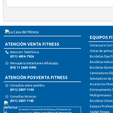
EQUIPOS F
ATENCIÓN VENTA FITNESS
Cintas para Corr
Cintas de gimna
Atención Telefónica
(011) 4854-7926
Bicicletas Fijas F
Bicicletas Indoor
Mensajeria Instantanea Whatsapp
(54) 11 2665-5992
Bicicletas Spinn
Caminadores Elíp
ATENCIÓN POSVENTA FITNESS
Simuladores de 
Accesorios Fitne
Consultas sobre pedidos
(011) 2807-1190
Entrenamiento F
Multigimnasios
Consultas técnicas
(011) 2807-1185
Bicicletas Urban
Equipos Profesi
Dirección General de Defensa y Protección al
Outlet Fitness
Consumidor:
Para consultas y/o denuncias