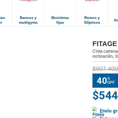
tas
Bancos y
Bicicletas
Remos y
Ac
or
multigyms
fijas
Elípticos
FITAGE
Cinta camina
inclinación, 
$907.400
40
%
OFF
$544
Envío gr