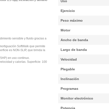
otor 2.5 hpp, inclinación y tamaño
Uso
Ejercicio
Peso máximo
Motor
imiento sensible y fluido gracias a
Ancho de banda
amortiguación SoftWalk que permite
Largo de banda
erficie es NON-SLIP, que brinda la
1.5HP) en uso continuo.
Velocidad
elocidad y calorías. Superficie: 100
Plegable
Inclinación
Programas
Monitor electrónico
Potencia