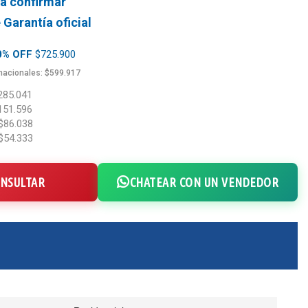
 a confirmar
e
Garantía oficial
20% OFF
$725.900
 nacionales: $599.917
285.041
151.596
$86.038
$54.333
NSULTAR
CHATEAR CON UN VENDEDOR