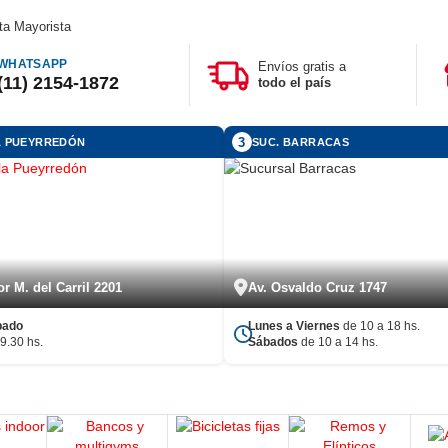
ta Mayorista
WHATSAPP
Envíos gratis a
(11) 2154-1872
todo el país
3
LA PUEYRREDÓN
SUC. BARRACAS
r M. del Carril 2201
Av. Osvaldo Cruz 1747
bado
Lunes a Viernes
de 10 a 18 hs.
9.30 hs.
Sábados
de 10 a 14 hs.