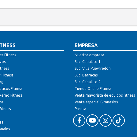
ITNESS
EMPRESA
er Fitness
Nuestra empresa
sios
Suc. Caballito 1
itness
Suc. Villa Pueyrredon
 Fitness
Suc. Barracas
ing
Suc. Caballito 2
ticos Fitness
Tienda Online Fitness
Remo Fitness
Venta mayorista de equipos fitness
ss
Venta especial Gimnasios
itness
Prensa
as
onales