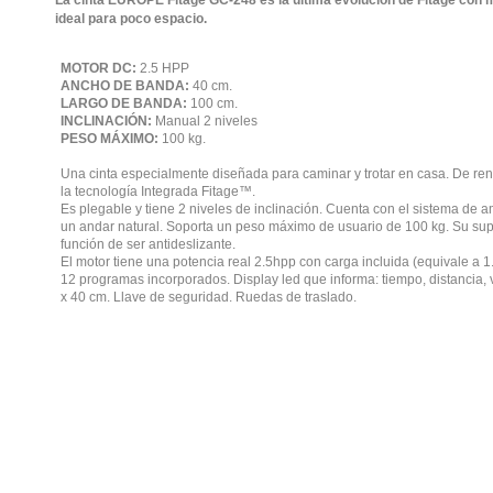
La cinta EUROPE Fitage GC-248 es la última evolución de Fitage con m
ideal para poco espacio.
MOTOR DC:
2.5 HPP
ANCHO DE BANDA:
40 cm.
LARGO DE BANDA:
100 cm.
INCLINACIÓN:
Manual 2 niveles
PESO MÁXIMO:
100 kg.
Una cinta especialmente diseñada para caminar y trotar en casa. De rend
la tecnología Integrada Fitage™.
Es plegable y tiene 2 niveles de inclinación. Cuenta con el sistema de 
un andar natural. Soporta un peso máximo de usuario de 100 kg. Su sup
función de ser antideslizante.
El motor tiene una potencia real 2.5hpp con carga incluida (equivale a 
12 programas incorporados. Display led que informa: tiempo, distancia, v
x 40 cm. Llave de seguridad. Ruedas de traslado.