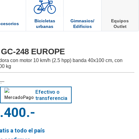
Bicicletas
Gimnasios/
Equipos
cesorios
urbanas
Edificios
Outlet
 GC-248 EUROPE
dora con motor 10 km/h (2.5 hpp) banda 40x100 cm, con
100 kg
.-
Efectivo o
transferencia
.400.-
atis a todo el país